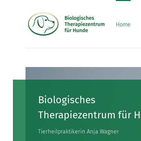
Zum
Inhalt
springen
Home
Biologisches
Therapiezentrum für 
Tierheilpraktikerin Anja Wagner